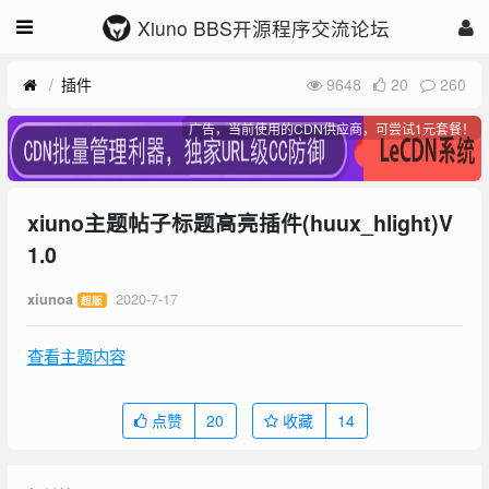
Xiuno BBS开源程序交流论坛
插件
9648
20
260
广告，当前使用的CDN供应商，可尝试1元套餐！
xiuno主题帖子标题高亮插件(huux_hlight)V
1.0
2020-7-17
xiunoa
超版
查看主题内容
点赞
20
收藏
14