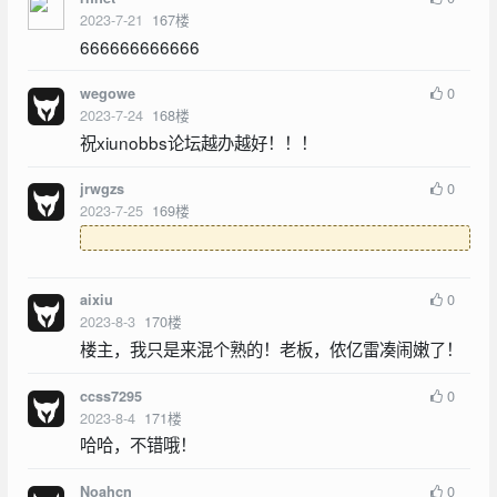
2023-7-21
167
楼
666666666666
0
wegowe
2023-7-24
168
楼
祝xiunobbs论坛越办越好！！！
0
jrwgzs
2023-7-25
169
楼
0
aixiu
2023-8-3
170
楼
楼主，我只是来混个熟的！老板，侬亿雷凑闹嫩了！
0
ccss7295
2023-8-4
171
楼
哈哈，不错哦！
0
Noahcn