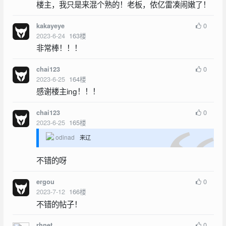
楼主，我只是来混个熟的！老板，侬亿雷凑闹嫩了！
0
kakayeye
2023-6-24
163
楼
非常棒！！！
0
chai123
2023-6-25
164
楼
感谢楼主ing！！！
0
chai123
2023-6-25
165
楼
odinad
来辽
不错的呀
0
ergou
2023-7-12
166
楼
不错的帖子！
0
rhnet