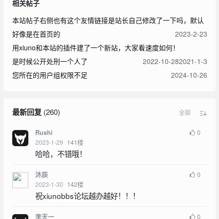
相关帖子
本站帖子右侧也有这个友情链接是站长自己修改了一下吗，默认
好像是在首页的
2023-2-23
用xiuno和本站的插件建了一个新站，大家看速度如何！
是时候公开处刑一个人了
2022-10-28
2021-1-3
您所在的用户组权限不足
2024-10-26
最新回复
(
260
)
全部
0
Rushi
2023-1-29
141
楼
哈哈，不错哦！
0
沐辰
2023-1-30
142
楼
祝xiunobbs论坛越办越好！！！
0
李天一