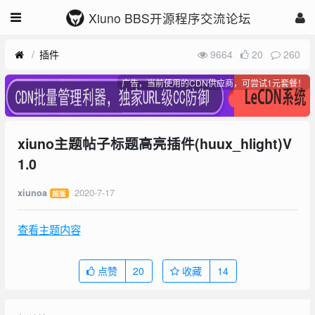
Xiuno BBS开源程序交流论坛
插件
9664
20
260
广告，当前使用的CDN供应商，可尝试1元套餐！
xiuno主题帖子标题高亮插件(huux_hlight)V
1.0
2020-7-17
xiunoa
超版
查看主题内容
点赞
20
收藏
14