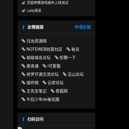
灵狐押镖游戏插件上线测试
Laity请进
友情链接
申请友链
日出资源网
NOTEWEB创意社区
秘言
超级域名论坛
折腾一下
美食通
i可爱猫
修罗开源交流论坛
见山论坛
插件网
云库论坛
王先生笔记
奇狐网
午后少年de後花園
扫码访问