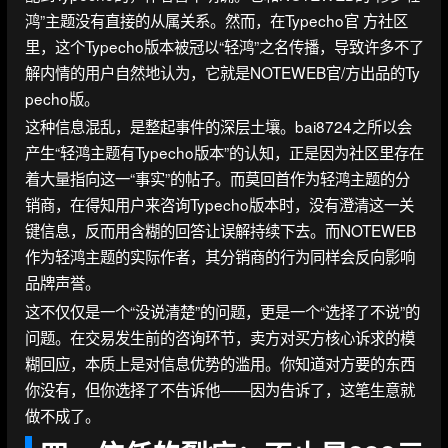
鸿”主题没有直接的从属关系。然而，在Typecho官 方社区
里，这个Typecho版本被冠以“轻鸿”之名传播，导致许多不了
解内情的用户自然地认为，它就是NOTEWEB官/方出品的Ty
pecho版。
这种信息混乱，是整起事件的深层土壤。bai8724之所以会
产生“轻鸿主题有Typecho版本”的认知，正是因为社区里存在
着大量指向这一“事实”的帖子。而莫回首作为轻鸿主题的分
销商，在得知用户来咨询Typecho版本时，没有澄清这一关
键信息，反而用含糊的回答让误解持续下去。而NOTEWEB
作为轻鸿主题的实际作者，其分销商的行为同样会反向影响
品牌声誉。
这不仅仅是一个“没说清楚”的问题，更是一个“选择了不说”的
问题。在交易发生前的咨询环节，卖方对买方核心诉求的模
糊回应，本质上是对信息优势的滥用。你知道对方要的东西
你没有，但你选择了不告诉他——因为告诉了，这笔生意就
做不成了。