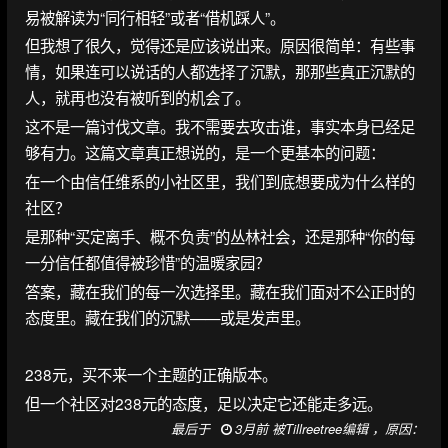
易被解读为“同行相轻”或者“借机踩人”。
但我想了很久，觉得还是应该说出来。原因很简单：有些事
情，如果连可以说话的人都选择了沉默，那那些真正沉默的
人，就再也没有被听到的机会了。
这不是一篇讨伐文章。我不需要去攻击谁，事实本身已经足
够有力。这篇文章真正想说的，是一个更基本的问题：
在一个由信任维系的小社区里，我们到底想要成为什么样的
社区？
是那种“买定离手、概不负责”的丛林社会，还是那种“你的每
一分信任都值得被珍惜”的温暖家园？
答案，藏在我们的每一次选择里。藏在我们面对不公正时的
态度里。藏在我们的沉默——或是发声里。
238元，买不来一个主题的正确版本。
但一个社区对238元的态度，足以决定它还能走多远。
最后于
3月前 被Tillreetree编辑 ，原因：