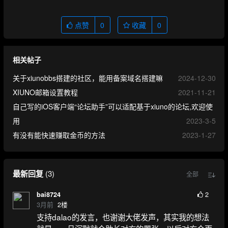
点赞
0
收藏
0
相关帖子
关于xiunobbs搭建的社区，能用备案域名搭建嘛
2024-12-30
XIUNO邮箱设置教程
2021-11-21
自己写的iOS客户端“论坛助手”可以适配基于xiuno的论坛,欢迎使
用
2023-3-5
有没有能快速赚取金币的方法
2023-1-27
最新回复
(
3
)
全部
2
bai8724
3月前
2
楼
支持dalao的发言，也谢谢大佬发声，其实我的想法