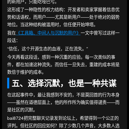
的新用户，只能吃哑巴亏。
这形成了一种隐性的权力结构：开发者和卖家掌握着信息优
势和话语权，而用户——尤其是新用户——处于绝对的弱势
地位。当这种结构被滥用时，信任便开始坤塔。
我在
《工具箱、中间人与沉默的用户》
一文中曾写过这样一
段话：
“信任，这个开源生态的血液，正在流失。”
今天再看这段话，感到一种沉重的应验。每一次类似的事
件，都在加速这种流失。而信任一旦失去，重建的成本将是
数倍于维护的成本。
五、选择沉默，也是一种共谋
在这起事件中，最让我感到不安的，不是莫回首的行为本身
——虽然在道德层面上，他的所作所为确实值得谴责——而
是社区的沉默。
bai8724把完整聊天记录发到论坛上，希望得到一个公正的
评判。但社区的回应如何？除了少数几个声音，大多数人选