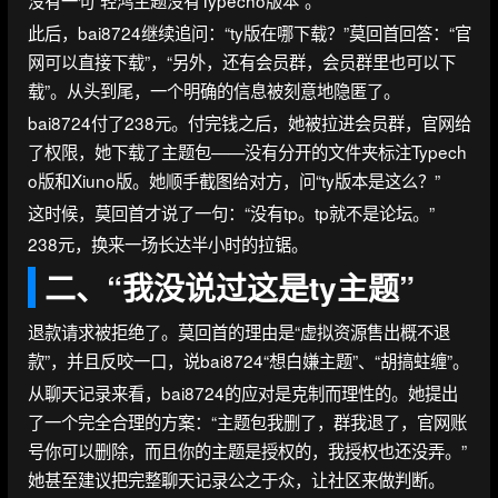
没有一句“轻鸿主题没有Typecho版本”。
此后，bai8724继续追问：“ty版在哪下载？”莫回首回答：“官
网可以直接下载”，“另外，还有会员群，会员群里也可以下
载”。从头到尾，一个明确的信息被刻意地隐匿了。
bai8724付了238元。付完钱之后，她被拉进会员群，官网给
了权限，她下载了主题包——没有分开的文件夹标注Typech
o版和Xiuno版。她顺手截图给对方，问“ty版本是这么？”
这时候，莫回首才说了一句：“没有tp。tp就不是论坛。”
238元，换来一场长达半小时的拉锯。
二、“我没说过这是ty主题”
退款请求被拒绝了。莫回首的理由是“虚拟资源售出概不退
款”，并且反咬一口，说bai8724“想白嫌主题”、“胡搞蛀缠”。
从聊天记录来看，bai8724的应对是克制而理性的。她提出
了一个完全合理的方案：“主题包我删了，群我退了，官网账
号你可以删除，而且你的主题是授权的，我授权也还没弄。”
她甚至建议把完整聊天记录公之于众，让社区来做判断。